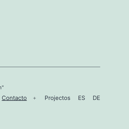
n"
Contacto
Projectos
ES
DE
Abrir
el
menú