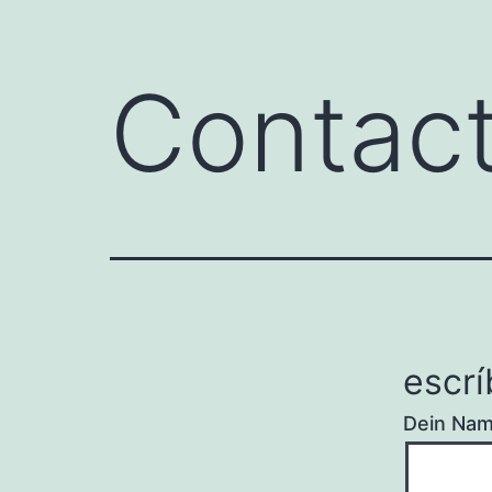
Contac
escr
Dein Na