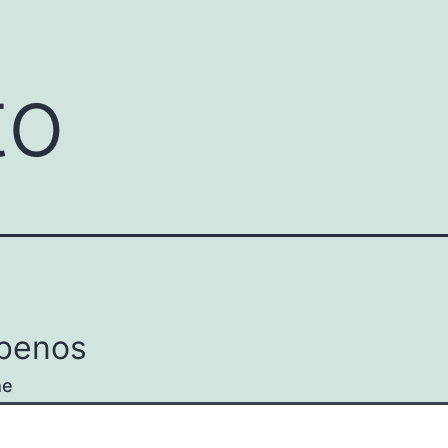
to
íbenos
me